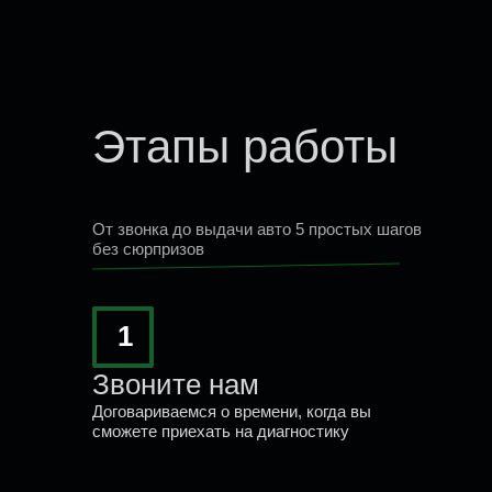
Марина Огаркова
12.08.2025
Этапы работы
Рекомендую всем этот сервис.
Люди знают свою работу,
выполняют быстро и очень
От звонка до выдачи авто 5 простых шагов
качественно...
без сюрпризов
1
читать весь отзыв
Звоните нам
Договариваемся о времени, когда вы
сможете приехать на диагностику
Андрей Головнёв