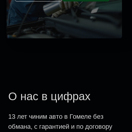
без перерывов и скандалов
3
5 шагов
до выдачи
авто
Среднее время диагностики вашего
автомобиля один час
Почему нам
доверяют
Что вы получаете кроме
исправного авто