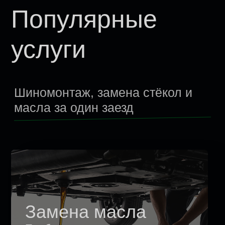
Замена масла
Подберем подходящее масло
и выполним замену быстро
и качественно.
Цена по запросу
Подробнее
Записаться
Шиномонтаж
Полный комплекс услуг по работе с
колесами: монтаж и демонтаж шин,
балансировка.
Цена по запросу
Подробнее
Записаться