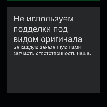
Отзывы
Почему водители Гомеля выбирают нас
уже более 10 лет
Александр С.
Этапы работы с нами
17.08.2025
Проехали 1200 км, загудел
ступичный подшипник.
По отзывам выбрали автосервис
и не ошиблись...
читать весь отзыв