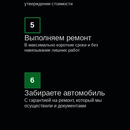
Проверьте авто и
утверждения стоимости
запишитесь
на диагностику
5
уже
сегодня
Выполняем ремонт
В максимально короткие сроки и без
навязывание лишних работ
Ваше имя*
6
Номер телефона*
Забираете автомобиль
+375
С гарантией на ремонт, который мы
осуществили и документами
Марка автомобиля