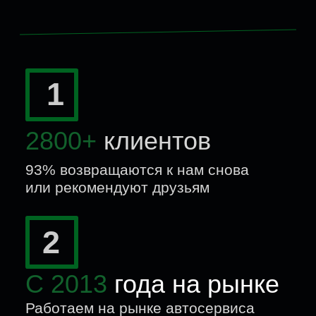
Не звоним
с «срочно нужно
поменять всё»
Если деталь ещё рабочая,
оставляем её.
Не требуем оплату
«авансом за
лишние работы»
Оплата после выполнения всех