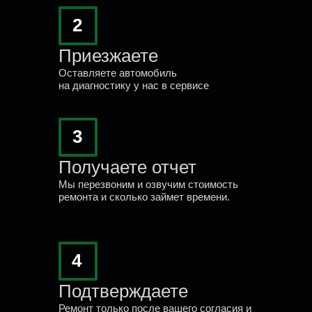
07.05.2025
2
Одно из лучших СТО в Гомеле.
Приезжаете
После замены прокладок
Оставляете автомобиль
выпускного коллектора , обороты
на диагностику у нас в сервисе
на холостом когда...
3
Получаете отчет
читать весь отзыв
Мы перезвоним и озвучим стоимость
ремонта и сколько займет времени.
4
Подтверждаете
Ремонт только после вашего согласия и